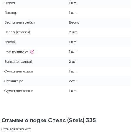
Лодка
1 шт
Паспорт
1 шт
Весла или гребки
Весла
Весла (гребки)
2 шт
Насос
1 шт
1 шт
Рем.комплект
?
Банки (сиденья)
2 шт
Сумка для лодки
1 шт
Стрингера
есть
Сумка для слани
1 шт
Отзывы о лодке Стелс (Stels) 335
Отзывов пока нет