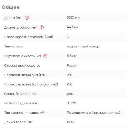
Общие
3350 мм
Длина (мм)
?
440 мм
Диаметр борта (мм)
?
Пассажировместимость (чел)
3
Тип мотора
под винтовой мотор
500 кг
Грузоподъемность (кг)
?
Страна производства
Россия
Плотность ткани дна (г/м2)
950
Плотность ткани баллонов (г/м2)
950
Слань (жесткий пол)
есть
Размер сиденья (см)
85x20
Тип крепления сидений
Передвижные (ликтрос-ликпаз)
Длина вёсел (мм)
1600