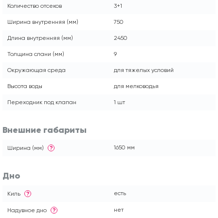
Количество отсеков
3+1
Ширина внутренняя (мм)
750
Длина внутренняя (мм)
2450
Толщина слани (мм)
9
Окружающая среда
для тяжелых условий
Высота воды
для мелководья
Переходник под клапан
1 шт
Внешние габариты
1650 мм
Ширина (мм)
?
Дно
есть
Киль
?
нет
Надувное дно
?