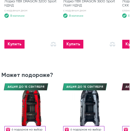
Лодка ПВХ DRAGON 3200 Sport
Лодка ПВХ DRAGON 3600 Sport
Лодк
НДНД
Лайт НДНД
СКК
с надувным дном
с надувным дном
слань
В наличии
В наличии
В
Купить
Купить
Ку
Может подороже?
АКЦИЯ ДО 15 СЕНТЯБРЯ
АКЦИЯ ДО 15 СЕНТЯБРЯ
АКЦ
6 подарков на выбор
6 подарков на выбор