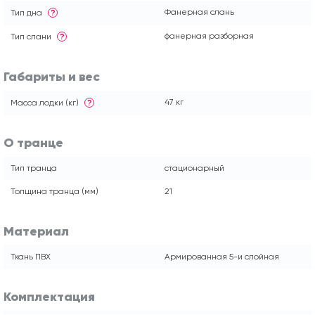
Фанерная слань
Тип дна
?
фанерная разборная
Тип слани
?
Габариты и вес
47 кг
Масса лодки (кг)
?
О транце
Тип транца
стационарный
Толщина транца (мм)
21
Материал
Ткань ПВХ
Армированная 5-и слойная
Комплектация