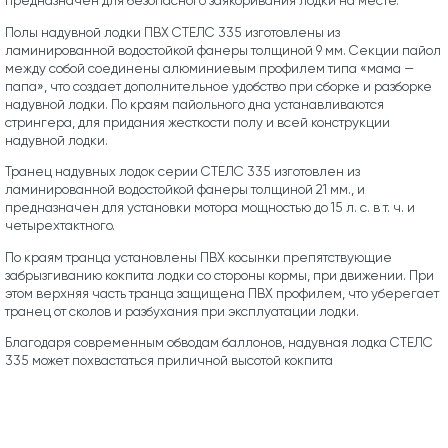
предназначен для безопасного заякоривания лодки на месте.
Полы надувной лодки ПВХ СТЕЛС 335 изготовлены из
ламинированной водостойкой фанеры толщиной 9 мм. Секции пайол
между собой соединены алюминиевым профилем типа «мама —
папа», что создает дополнительное удобство при сборке и разборке
надувной лодки. По краям пайольного дна устанавливаются
стрингера, для придания жесткости полу и всей конструкции
надувной лодки.
Транец надувных лодок серии СТЕЛС 335 изготовлен из
ламинированной водостойкой фанеры толщиной 21 мм., и
предназначен для установки мотора мощностью до 15 л. с. в т. ч. и
четырехтактного.
По краям транца установлены ПВХ косынки препятствующие
забрызгиванию кокпита лодки со стороны кормы, при движении. При
этом верхняя часть транца защищена ПВХ профилем, что уберегает
транец от сколов и разбухания при эксплуатации лодки.
Благодаря современным обводам баллонов, надувная лодка СТЕЛС
335 может похвастаться приличной высотой кокпита