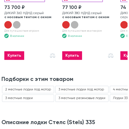
73 700 ₽
77 100 ₽
74 
ДИКИЙ 360 НДНД серый
ДИКИЙ 380 НДНД серый
ДИКИ
с носовым тентом с окном
с носовым тентом с окном
серы
Для путешествия втроем
Для путешествия вчетвером
Для п
В наличии
В наличии
В
Купить
Купить
Ку
Подборки с этим товаром
2 местные лодки под мотор
3 местные лодки под мотор
4 местны
3 местные лодки
3 местные резиновые лодки
Лодки 33
Описание лодки Стелс (Stels) 335