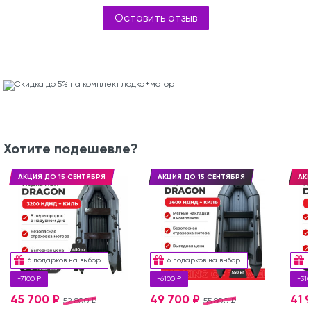
Оставить отзыв
Хотите подешевле?
АКЦИЯ ДО 15 СЕНТЯБРЯ
АКЦИЯ ДО 15 СЕНТЯБРЯ
АКЦ
6 подарков на выбор
6 подарков на выбор
-7100 ₽
-6100 ₽
-310
45 700 ₽
49 700 ₽
41 
52 800 ₽
55 800 ₽