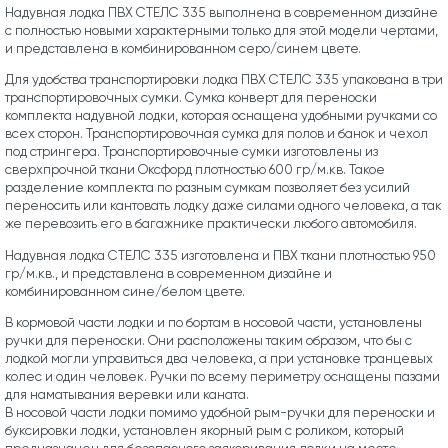
Надувная лодка ПВХ СТЕЛС 335 выполнена в современном дизайне
с полностью новыми характерными только для этой модели чертами,
и представлена в комбинированном серо/синем цвете.
Для удобства транспортировки лодка ПВХ СТЕЛС 335 упакована в три
транспортировочных сумки. Сумка конверт для переноски
комплекта надувной лодки, которая оснащена удобными ручками со
всех сторон. Транспортировочная сумка для полов и банок и чехол
под стрингера. Транспортировочные сумки изготовлены из
сверхпрочной ткани Оксфорд плотностью 600 гр/м.кв. Такое
разделение комплекта по разным сумкам позволяет без усилий
переносить или кантовать лодку даже силами одного человека, а так
же перевозить его в багажнике практически любого автомобиля.
Надувная лодка СТЕЛС 335 изготовлена и ПВХ ткани плотностью 950
гр/м.кв., и представлена в современном дизайне и
комбинированном сине/белом цвете.
В кормовой части лодки и по бортам в носовой части, установлены
ручки для переноски. Они расположены таким образом, что бы с
лодкой могли управиться два человека, а при установке транцевых
колес и один человек. Ручки по всему периметру оснащены пазами
для наматывания веревки или каната.
В носовой части лодки помимо удобной рым-ручки для переноски и
буксировки лодки, установлен якорный рым с роликом, который