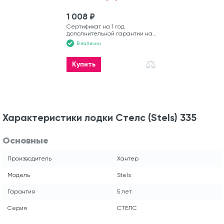
1 008 ₽
Сертификат на 1 год
дополнительной гарантии на
моторную лодку
В наличии
Купить
Характеристики лодки Стелс (Stels) 335
Основные
Производитель
Хантер
Модель
Stels
Гарантия
5 лет
Серия
СТЕЛС