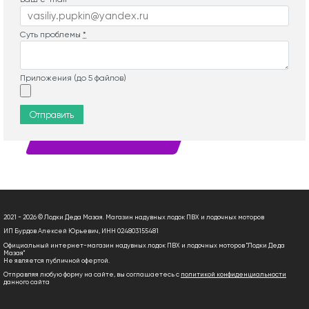
Суть проблемы
*
Приложения (до 5 файлов)
Отправить
2021 - 2026 © Лодки Деда Мазая. Магазин надувных лодок ПВХ и лодочных моторов
ИП Бурдов Алексей Юрьевич, ИНН 024803155481
Официальный интернет-магазин надувных лодок ПВХ и лодочных моторов "Лодки Деда
Мазая"
Не является публичной офертой.
Отправляя любую форму на сайте, вы соглашаетесь с
политикой конфиденциальности
данного сайта