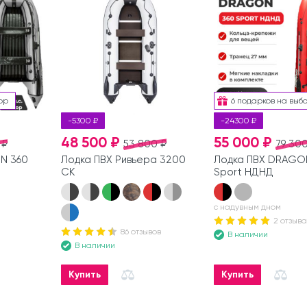
ор
6 подарков на выб
-5300 ₽
-24300 ₽
48 500 ₽
55 000 ₽
 ₽
53 800 ₽
79 300
N 360
Лодка ПВХ Ривьера 3200
Лодка ПВХ DRAGO
СК
Sport НДНД
с надувным дном
2 отзыва
86 отзывов
В наличии
В наличии
Купить
Купить