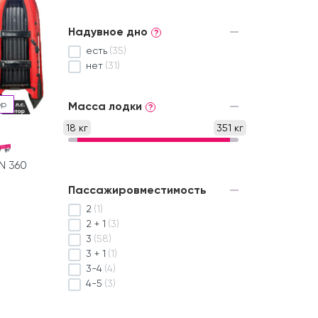
Надувное дно
?
есть
(35)
нет
(31)
ор
Масса лодки
?
18 кг
351 кг
 ₽
N 360
Пассажировместимость
2
(1)
2 + 1
(3)
3
(58)
3 + 1
(1)
3-4
(4)
4-5
(3)