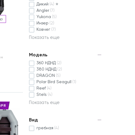
Дикий
(4)
⭐
Angler
(7)
Yukona
(5)
ор
Инзер
(2)
Ковчег
(7)
Показать еще
Модель
ем
360 НДНД
(2)
380 НДНД
(2)
DRAGON
(5)
Polar Bird Seagull
(1)
Reef
(4)
Stels
(4)
Показать еще
БРЯ
Вид
гребная
(4)