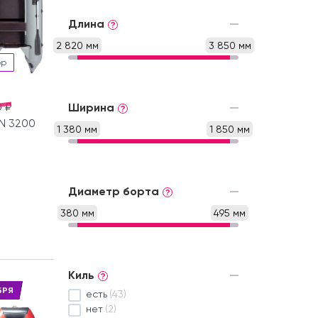
Длина
?
2 820 мм
3 850 мм
ор
 ₽
Ширина
?
N 3200
1 380 мм
1 850 мм
Диаметр борта
?
380 мм
495 мм
Киль
?
БРЯ
есть
(43)
нет
(2)