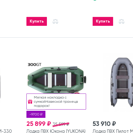
Купить
Купить
Мягкая накладка с
сумкойНавесной транецв
подарок!
-9700 ₽
25 899 ₽
53 910 ₽
35 599 ₽
М-330
Лодка ПВХ Юкона (YUKONA)
Лодка ПВХ Пилот 