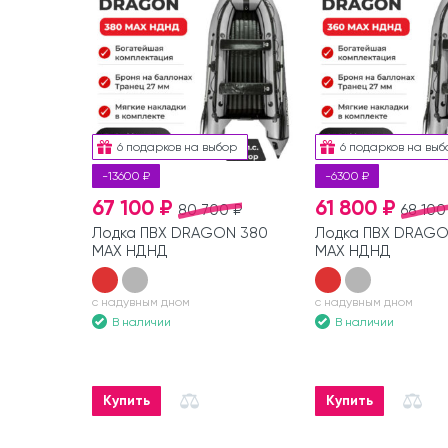
6 подарков на выбор
6 подарков на выб
-13600 ₽
-6300 ₽
67 100 ₽
61 800 ₽
80 700 ₽
68 100
Лодка ПВХ DRAGON 380
Лодка ПВХ DRAGO
MAX НДНД
MAX НДНД
с надувным дном
с надувным дном
В наличии
В наличии
Купить
Купить