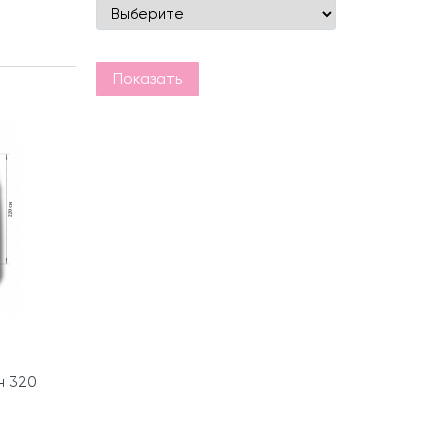
Показать
н 320