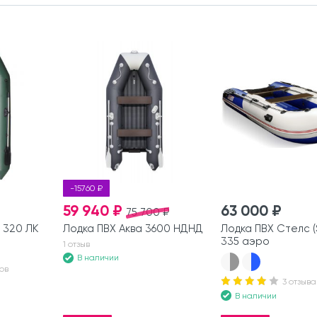
-15760 ₽
59 940 ₽
63 000 ₽
75 700 ₽
 320 ЛК
Лодка ПВХ Аква 3600 НДНД
Лодка ПВХ Стелс (S
335 аэро
1 отзыв
В наличии
ов
3 отзыва
В наличии