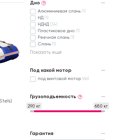
Дно
?
Алюминиевая слань
(1)
НД
(1)
НДНД
(34)
Пластиковое дно
(1)
Реечная слань
(1)
Слань
(1)
Показать еще
Под какой мотор
под винтовой мотор
(66)
Грузоподъемность
?
tels)
290 кг
680 кг
Гарантия