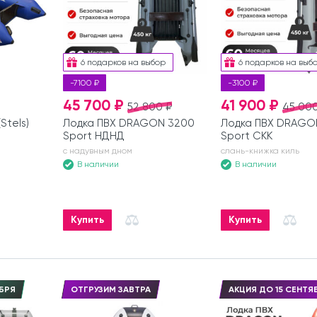
6 подарков на выбор
6 подарков на выб
-7100 ₽
-3100 ₽
45 700 ₽
41 900 ₽
52 800 ₽
45 000
Stels)
Лодка ПВХ DRAGON 3200
Лодка ПВХ DRAGO
Sport НДНД
Sport СКК
с надувным дном
слань-книжка киль
В наличии
В наличии
Купить
Купить
БРЯ
ОТГРУЗИМ ЗАВТРА
АКЦИЯ ДО 15 СЕНТЯ