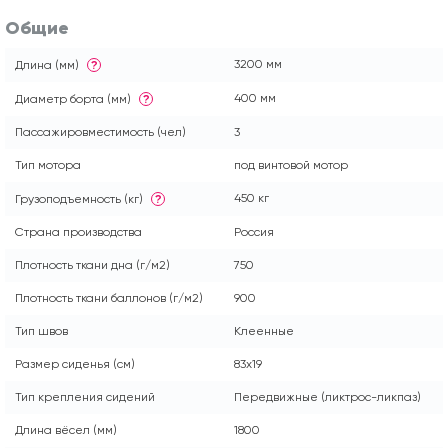
Общие
3200 мм
Длина (мм)
?
400 мм
Диаметр борта (мм)
?
Пассажировместимость (чел)
3
Тип мотора
под винтовой мотор
450 кг
Грузоподъемность (кг)
?
Страна производства
Россия
Плотность ткани дна (г/м2)
750
Плотность ткани баллонов (г/м2)
900
Тип швов
Клеенные
Размер сиденья (см)
83х19
Тип крепления сидений
Передвижные (ликтрос-ликпаз)
Длина вёсел (мм)
1800