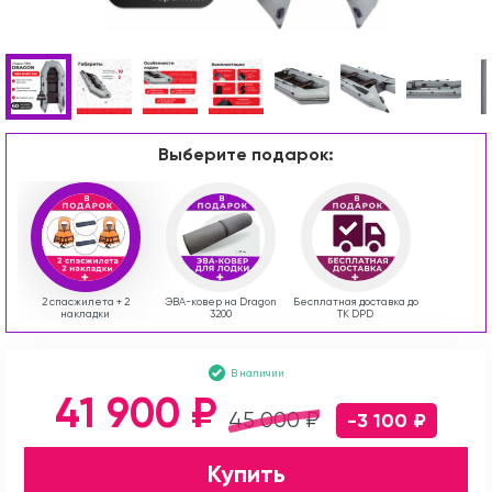
Выберите подарок:
2 спасжилета + 2
ЭВА-ковер на Dragon
Бесплатная доставка до
накладки
3200
ТК DPD
В наличии
41 900 ₽
45 000 ₽
-3 100 ₽
Купить