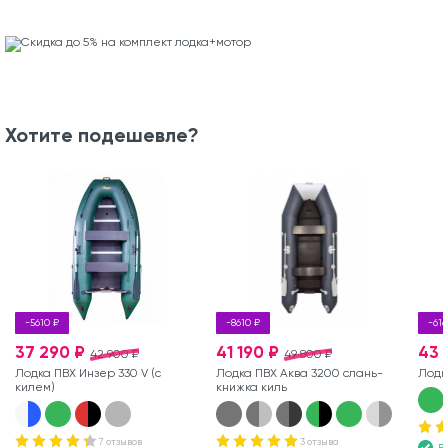
Хотите подешевле?
-5610 ₽
-8610 ₽
-616
37 290 ₽
41 190 ₽
43 
42 900 ₽
49 800 ₽
Лодка ПВХ Инзер 330 V (с
Лодка ПВХ Аква 3200 слань-
Лодк
килем)
книжка киль
7 отзывов
3 отзыва
В