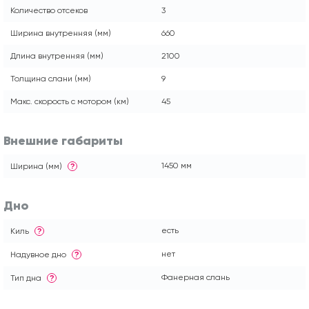
Количество отсеков
3
Ширина внутренняя (мм)
660
Длина внутренняя (мм)
2100
Толщина слани (мм)
9
Макс. скорость с мотором (км)
45
Внешние габариты
1450 мм
Ширина (мм)
?
Дно
есть
Киль
?
нет
Надувное дно
?
Фанерная слань
Тип дна
?