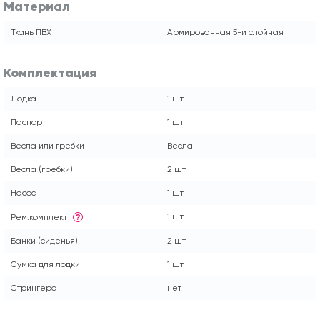
Материал
Ткань ПВХ
Армированная 5-и слойная
Комплектация
Лодка
1 шт
Паспорт
1 шт
Весла или гребки
Весла
Весла (гребки)
2 шт
Насос
1 шт
1 шт
Рем.комплект
?
Банки (сиденья)
2 шт
Сумка для лодки
1 шт
Стрингера
нет