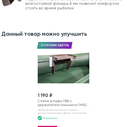
влагостойкой фанеры 6 мм позволит комфортно
стоять во время рыбалки
Данный товар можно улучшить
ОТГРУЗИМ ЗАВТРА
1 190 ₽
Столик в лодку ПВХ с
держателем спиннинга (УКБ)
№6
Удобный влагостойкий столик с
держателями для удочки и спининга
В наличии