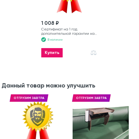
1 008 ₽
Сертификат на 1 год
дополнительной гарантии на
моторную лодку
В наличии
Купить
Данный товар можно улучшить
ОТГРУЗИМ ЗАВТРА
ОТГРУЗИМ ЗАВТРА