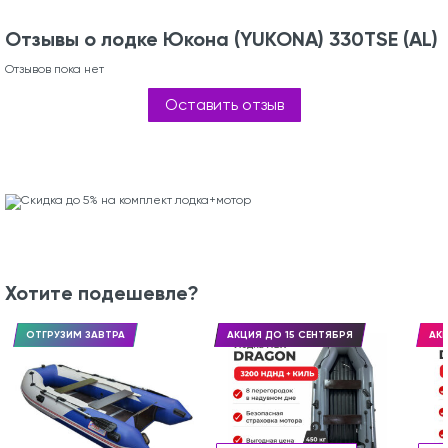
Отзывы о лодке Юкона (YUKONA) 330TSE (AL)
Отзывов пока нет
Оставить отзыв
Хотите подешевле?
ОТГРУЗИМ ЗАВТРА
АКЦИЯ ДО 15 СЕНТЯБРЯ
АКЦ