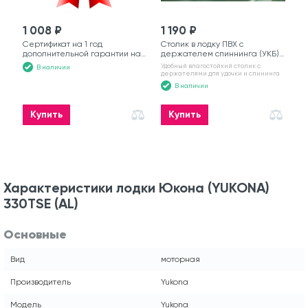
1 008 ₽
1 190 ₽
Сертификат на 1 год
Столик в лодку ПВХ с
дополнительной гарантии на
держателем спиннинга (УКБ)
моторную лодку
№6
Удобный влагостойкий столик с
В наличии
держателями для удочки и спининга
В наличии
Купить
Купить
Характеристики лодки Юкона (YUKONA)
330TSE (AL)
Основные
Вид
моторная
Производитель
Yukona
Модель
Yukona