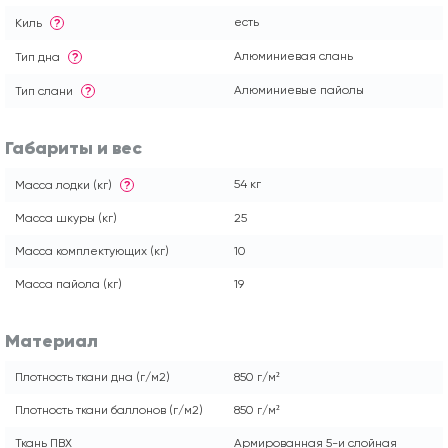
есть
Киль
?
Алюминиевая слань
Тип дна
?
Алюминиевые пайолы
Тип слани
?
Габариты и вес
54 кг
Масса лодки (кг)
?
Масса шкуры (кг)
25
Масса комплектующих (кг)
10
Масса пайола (кг)
19
Материал
Плотность ткани дна (г/м2)
850 г/м²
Плотность ткани баллонов (г/м2)
850 г/м²
Ткань ПВХ
Армированная 5-и слойная