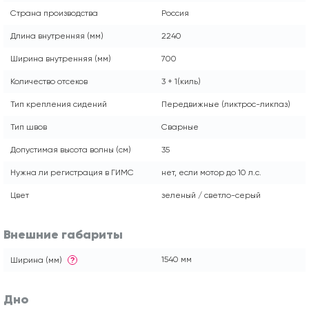
Страна производства
Россия
Длина внутренняя (мм)
2240
Ширина внутренняя (мм)
700
Количество отсеков
3 + 1(киль)
Тип крепления сидений
Передвижные (ликтрос-ликпаз)
Тип швов
Сварные
Допустимая высота волны (см)
35
Нужна ли регистрация в ГИМС
нет, если мотор до 10 л.с.
Цвет
зеленый / светло-серый
Внешние габариты
1540 мм
Ширина (мм)
?
Дно