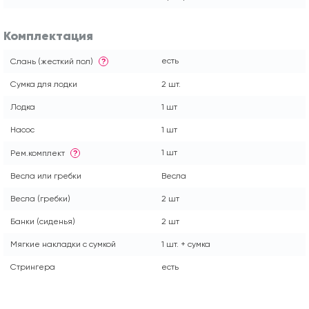
Комплектация
есть
Слань (жесткий пол)
?
Сумка для лодки
2 шт.
Лодка
1 шт
Насос
1 шт
1 шт
Рем.комплект
?
Весла или гребки
Весла
Весла (гребки)
2 шт
Банки (сиденья)
2 шт
Мягкие накладки с сумкой
1 шт. + сумка
Стрингера
есть