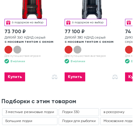
6 подарков на выбор
6 подарков на выбор
73 700 ₽
77 100 ₽
74 
ДИКИЙ 360 НДНД серый
ДИКИЙ 380 НДНД серый
ДИКИ
с носовым тентом с окном
с носовым тентом с окном
серы
Для путешествия втроем
Для путешествия вчетвером
Для п
В наличии
В наличии
В
Купить
Купить
Ку
Подборки с этим товаром
3 местные резиновые лодки
Лодки 330
в рассрочку
Большие лодки
Лодки для рыбалки
Московские лодк