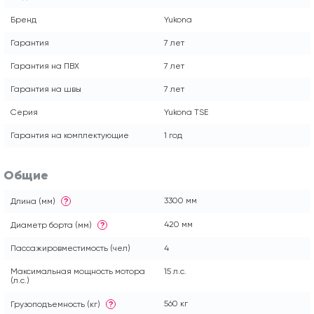
Бренд
Yukona
Гарантия
7 лет
Гарантия на ПВХ
7 лет
Гарантия на швы
7 лет
Серия
Yukona TSE
Гарантия на комплектующие
1 год
Общие
3300 мм
Длина (мм)
?
420 мм
Диаметр борта (мм)
?
Пассажировместимость (чел)
4
Максимальная мощность мотора
15 л.с.
(л.с.)
560 кг
Грузоподъемность (кг)
?