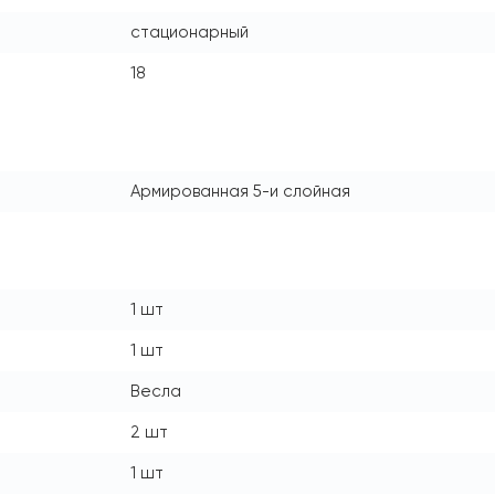
стационарный
18
Армированная 5-и слойная
1 шт
1 шт
Весла
2 шт
1 шт