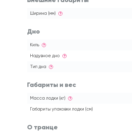
Ширина (мм)
?
Дно
Киль
?
Надувное дно
?
Тип дна
?
Габариты и вес
Масса лодки (кг)
?
Габариты упаковки лодки (см)
О транце