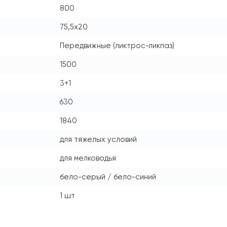
800
75,5x20
Передвижные (ликтрос-ликпаз)
1500
3+1
630
1840
для тяжелых условий
для мелководья
бело-серый / бело-синий
1 шт