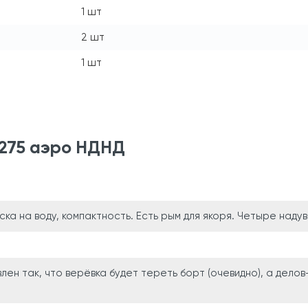
1 шт
2 шт
1 шт
) 275 аэро НДНД
ска на воду, компактность. Есть рым для якоря. Четыре наду
лен так, что верёвка будет тереть борт (очевидно), а делов