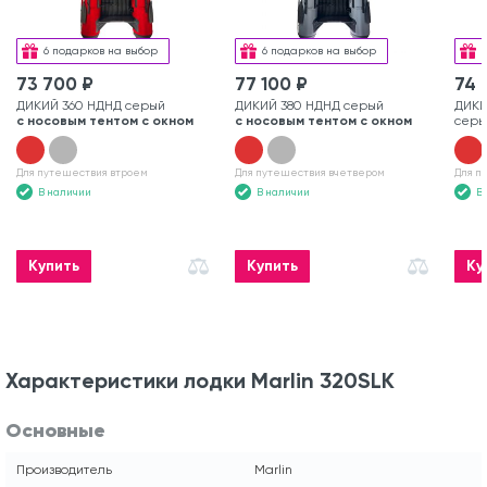
6 подарков на выбор
6 подарков на выбор
73 700 ₽
77 100 ₽
74 
ДИКИЙ 360 НДНД серый
ДИКИЙ 380 НДНД серый
ДИКИ
с носовым тентом с окном
с носовым тентом с окном
серы
Для путешествия втроем
Для путешествия вчетвером
Для п
В наличии
В наличии
В
Купить
Купить
Ку
Характеристики лодки Marlin 320SLK
Основные
Производитель
Marlin