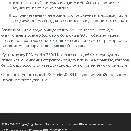
комплектация 2-мя сумками для удобной транспортировки
(сумка конверт+сумка под пол).
дополнительными леерами, расположенным в носовой части
лодки-очень удобно для пассажира при движение по волнам.
Благодаря килю лодка обладает лучшей маневренностью, а
оптимальный размер бортового баллона в 40 см обеспечивает
достойное противостояние внешним воздействиям, например, силе
ветра, демонстрируя отличную остойчивость.
Купить лодку ПВХ Marlin 320SLKвсегда выгодно! Конструируя эту
лодку, наша компания старалась создать плавучее средство, которое
бы обладало достаточным функционалом по приемлемой стоимости.
Спешите купить лодку ПВХ Marlin 320SLK и уже в ближайшее время
начать ее эксплуатацию!
2021 - 2026 © Лодки Деда Мазая. Магазин надувных лодок ПВХ и лодочных моторов
ИП Бурдов Алексей Юрьевич, ИНН 024803155481