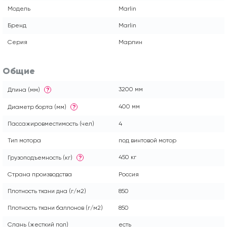
Модель
Marlin
Бренд
Marlin
Серия
Марлин
Общие
3200 мм
Длина (мм)
?
400 мм
Диаметр борта (мм)
?
Пассажировместимость (чел)
4
Тип мотора
под винтовой мотор
450 кг
Грузоподъемность (кг)
?
Страна производства
Россия
Плотность ткани дна (г/м2)
850
Плотность ткани баллонов (г/м2)
850
Слань (жесткий пол)
есть