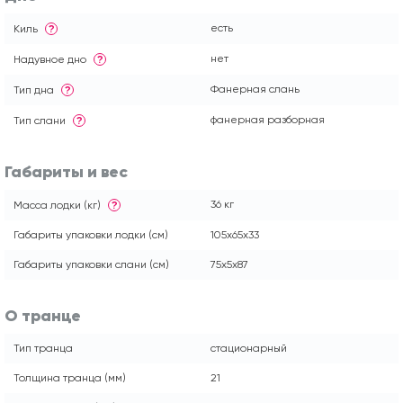
есть
Киль
?
нет
Надувное дно
?
Фанерная слань
Тип дна
?
фанерная разборная
Тип слани
?
Габариты и вес
36 кг
Масса лодки (кг)
?
Габариты упаковки лодки (см)
105x65x33
Габариты упаковки слани (см)
75x5x87
О транце
Тип транца
стационарный
Толщина транца (мм)
21