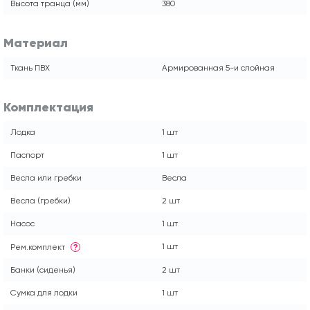
Высота транца (мм)
380
Материал
Ткань ПВХ
Армированная 5-и слойная
Комплектация
Лодка
1 шт
Паспорт
1 шт
Весла или гребки
Весла
Весла (гребки)
2 шт
Насос
1 шт
1 шт
Рем.комплект
?
Банки (сиденья)
2 шт
Сумка для лодки
1 шт