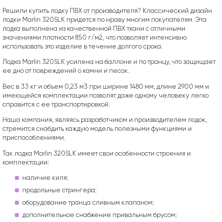
Решили купить лодку ПВХ от производителя? Классический дизайн
лодки Marlin 320SLK придется по нраву многим покупателям. Эта
лодка выполнена из качественной ПВХ ткани с отличными
значениями плотности 850 г/м2, что позволяет интенсивно
использовать это изделие в течение долгого срока.
Лодка Marlin 320SLK усилена на баллоне и по транцу, что защищает
ее дно от повреждений о камни и песок.
Вес в 33 кг и объем 0,23 м3 при ширине 1480 мм, длине 2900 мм и
имеющейся комплектации позволят даже одному человеку легко
справится с ее транспортировкой.
Наша компания, являясь разработчиком и производителем лодок,
стремится снабдить каждую модель полезными функциями и
приспособлениями.
Так лодка Marlin 320SLK имеет свои особенности строения и
комплектации:
наличие киля;
продольные стрингера;
оборудование транца сливным клапаном;
дополнительное снабжение привальным брусом;