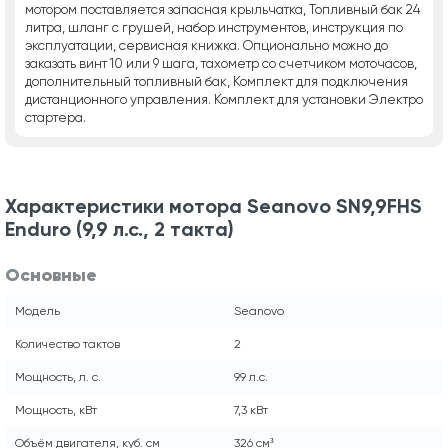
мотором поставляется запасная крыльчатка, Топливный бак 24
литра, шланг с грушей, набор инструментов, инструкция по
эксплуатации, сервисная книжка. Опционально можно до
заказать винт 10 или 9 шага, тахометр со счетчиком моточасов,
дополнительный топливный бак, Комплект для подключения
дистанционного управления. Комплект для установки Электро
стартера.
Характеристики мотора Seanovo SN9,9FHS
Enduro (9,9 л.с., 2 такта)
Основные
Модель
Seanovo
Количество тактов
2
Мощность, л. с.
9.9 л.с.
Мощность, кВт
7,3 кВт
Объём двигателя, куб. см
326 см³