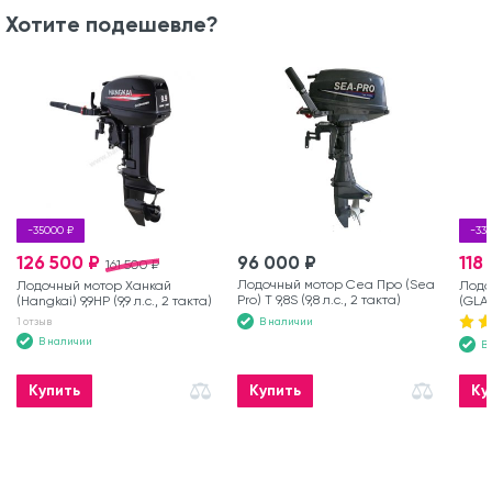
Хотите подешевле?
-35000 ₽
-33
126 500 ₽
96 000 ₽
118
161 500 ₽
Лодочный мотор Сеа Про (Sea
Лодочный мотор Ханкай
Лодо
Pro) Т 9,8S (9,8 л.с., 2 такта)
(Hangkai) 9,9HP (9,9 л.с., 2 такта)
(GLAD
такта
В наличии
1 отзыв
В наличии
В
Купить
Купить
Ку