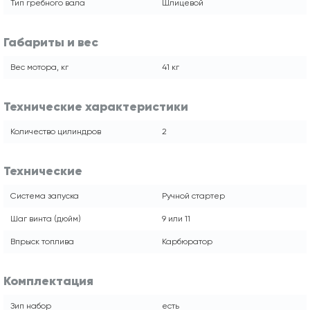
Тип гребного вала
Шлицевой
Габариты и вес
Вес мотора, кг
41 кг
Технические характеристики
Количество цилиндров
2
Технические
Система запуска
Ручной стартер
Шаг винта (дюйм)
9 или 11
Впрыск топлива
Карбюратор
Комплектация
Зип набор
есть