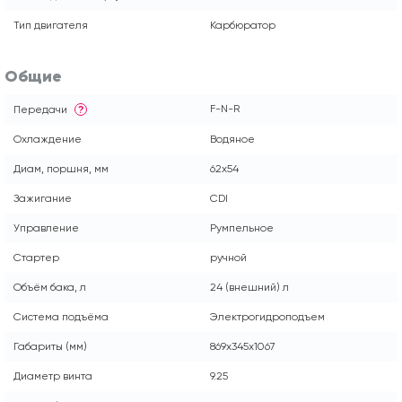
Тип двигателя
Карбюратор
Общие
F-N-R
Передачи
?
Охлаждение
Водяное
Диам, поршня, мм
62x54
Зажигание
CDI
Управление
Румпельное
Стартер
ручной
Объём бака, л
24 (внешний) л
Система подъёма
Электрогидроподъем
Габариты (мм)
869x345x1067
Диаметр винта
9.25