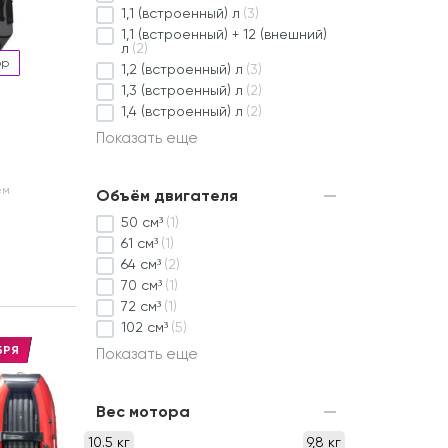
1,1 (встроенный) л
(3)
1,1 (встроенный) + 12 (внешний)
л
(2)
ор
1,2 (встроенный) л
(3)
1,3 (встроенный) л
(2)
1,4 (встроенный) л
(2)
Показать еще
ем
Объём двигателя
50 см³
(1)
61 см³
(1)
64 см³
(2)
70 см³
(1)
72 см³
(1)
102 см³
(5)
БРЯ
Показать еще
Вес мотора
10.5 кг
9,8 кг