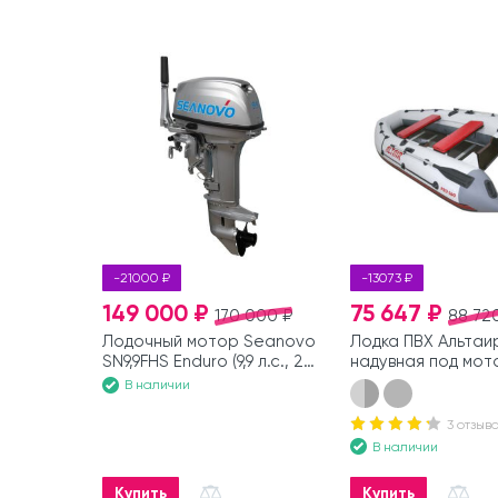
-21000 ₽
-13073 ₽
149 000 ₽
75 647 ₽
170 000 ₽
88 72
Лодочный мотор Seanovo
Лодка ПВХ Альтаир
SN9,9FHS Enduro (9,9 л.с., 2
надувная под мот
такта)
В наличии
3 отзыв
В наличии
Купить
Купить