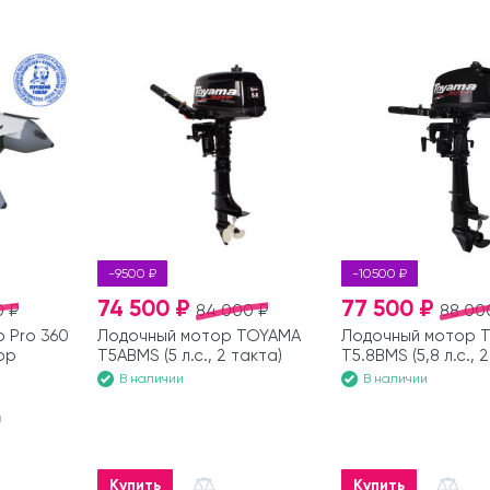
-9500 ₽
-10500 ₽
74 500 ₽
77 500 ₽
0 ₽
84 000 ₽
88 00
 Pro 360
Лодочный мотор TOYAMA
Лодочный мотор 
ор
T5ABMS (5 л.с., 2 такта)
T5.8BMS (5,8 л.с., 
В наличии
В наличии
а
Купить
Купить