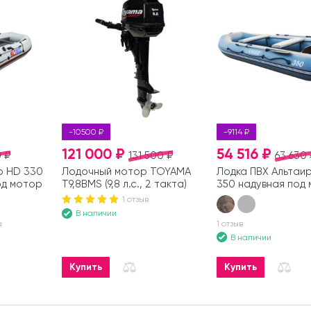
-10500 ₽
-9114 ₽
121 000 ₽
54 516 ₽
 ₽
131 500 ₽
63 630 
р HD 330
Лодочный мотор TOYAMA
Лодка ПВХ Альтаир
од мотор
T9,8BMS (9,8 л.с., 2 такта)
350 надувная под
1 отзыв
В наличии
а
1 отзыв
В наличии
Купить
Купить