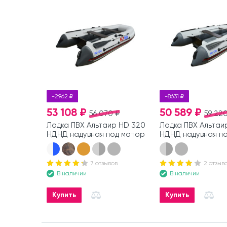
-2962 ₽
-8631 ₽
53 108 ₽
50 589 ₽
56 070 ₽
59 220
Лодка ПВХ Альтаир HD 320
Лодка ПВХ Альтаи
НДНД надувная под мотор
НДНД надувная п
7 отзывов
2 отзыв
В наличии
В наличии
Купить
Купить