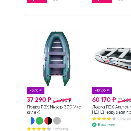
-5610 ₽
-13430 ₽
37 290 ₽
60 170 ₽
42 900 ₽
73 600
Лодка ПВХ Инзер 330 V (с
Лодка ПВХ Альтаи
килем)
НДНД надувная п
2 отзыв
В наличии
7 отзывов