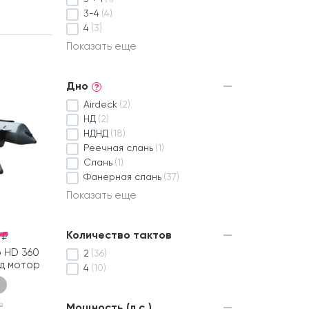
3-4
(4)
4
(3)
Показать еще
Дно
?
Airdeck
(2)
НД
(2)
НДНД
(18)
Реечная слань
(1)
Слань
(1)
Фанерная слань
(37)
Показать еще
Количество тактов
 ₽
р HD 360
2
(36)
д мотор
4
(10)
в
Мощность (л.с.)