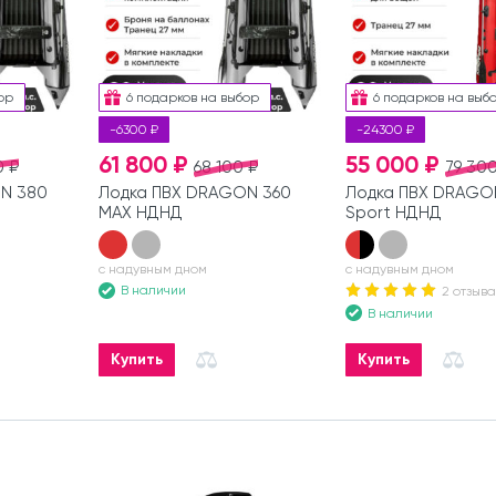
ор
6 подарков на выбор
6 подарков на выб
-6300 ₽
-24300 ₽
61 800 ₽
55 000 ₽
0 ₽
68 100 ₽
79 300
N 380
Лодка ПВХ DRAGON 360
Лодка ПВХ DRAGO
MAX НДНД
Sport НДНД
с надувным дном
с надувным дном
В наличии
2 отзыва
В наличии
Купить
Купить