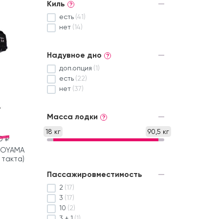
Киль
?
есть
(41)
нет
(14)
Надувное дно
?
доп.опция
(1)
есть
(22)
нет
(37)
Масса лодки
?
18 кг
90,5 кг
0 ₽
TOYAMA
2 такта)
Пассажировместимость
2
(17)
3
(17)
10
(2)
3 + 1
(1)