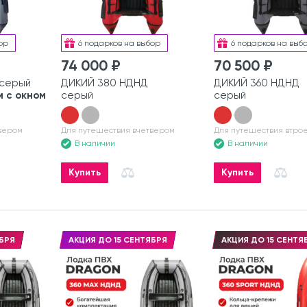
ор
6 подарков на выбор
6 подарков на выб
74 000 ₽
70 500 ₽
 серый
ДИКИЙ 380 НДНД
ДИКИЙ 360 НДНД
 с окном
серый
серый
вером
Для путешествия вчетвером
Для путешествия втро
В наличии
В наличии
Купить
Купить
БРЯ
АКЦИЯ ДО 15 СЕНТЯБРЯ
АКЦИЯ ДО 15 СЕНТЯ