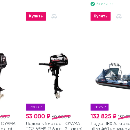
В наличии
Купить
Купить
-7000 ₽
-18165 ₽
53 000 ₽
132 825 ₽
000 ₽
60 000 ₽
150 9
TOYAMA
Лодочный мотор TOYAMA
Лодка ПВХ Альтаи
 такта)
TC3.6BMS (3,6 л.с., 2 такта)
ultra 460 надувная