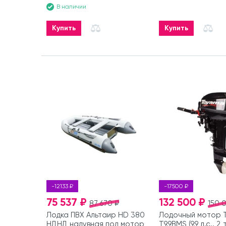
В наличии
Купить
Купить
-12133 ₽
-17500 ₽
75 537 ₽
132 500 ₽
87 670 ₽
150 
Лодка ПВХ Альтаир HD 380
Лодочный мотор 
НДНД надувная под мотор
T9,9BMS (9,9 л.с., 2