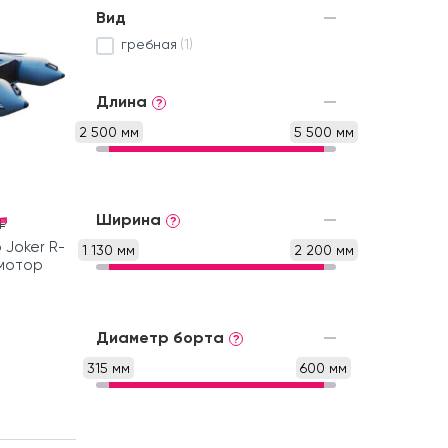
Вид
гребная
(1)
Длина
?
2 500 мм
5 500 мм
Ширина
?
₽
 Joker R-
1 130 мм
2 200 мм
 мотор
Диаметр борта
?
315 мм
600 мм