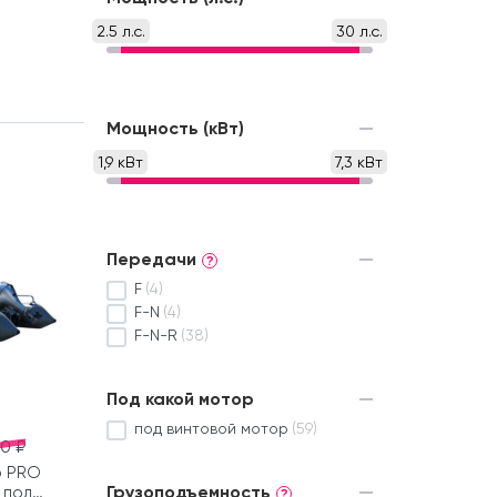
2.5 л.с.
30 л.с.
Мощность (кВт)
1,9 кВт
7,3 кВт
Передачи
?
F
(4)
F-N
(4)
F-N-R
(38)
Под какой мотор
под винтовой мотор
(59)
90 ₽
р PRO
Грузоподъемность
 под
?