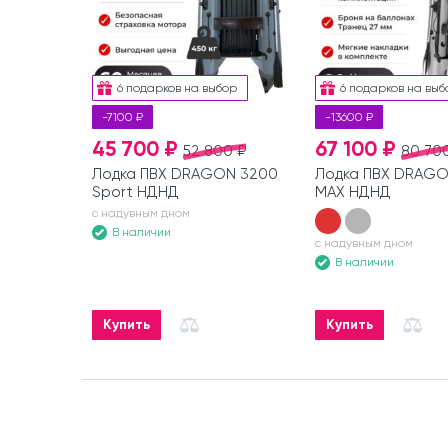
6 подарков на выбор
6 подарков на выб
-7100 ₽
-13600 ₽
45 700 ₽
67 100 ₽
52 800 ₽
80 70
Лодка ПВХ DRAGON 3200
Лодка ПВХ DRAGO
Sport НДНД
MAX НДНД
с надувным дном
В наличии
с надувным дном
В наличии
Купить
Купить