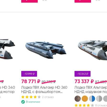
-10999 ₽
-10343 ₽
78 771 ₽
73 337 ₽
 ₽
89 770 ₽
83 680
р HD 340
Лодка ПВХ Альтаир HD 360
Лодка ПВХ Альтаи
од мотор
НДНД с фальшбортом
НДНД надувная по
надувная под мотор
а
2 отзыва
В наличии
8 отзыво