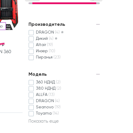
Производитель
ор
DRAGON
(4)
⭐
Дикий
(4)
⭐
 ₽
Altair
(19)
Инзер
(10)
N 360
Пиранья
(23)
Модель
360 НДНД
(2)
380 НДНД
(2)
ALLFA
(13)
DRAGON
(4)
Seanovo
(19)
Toyama
(14)
Показать еще