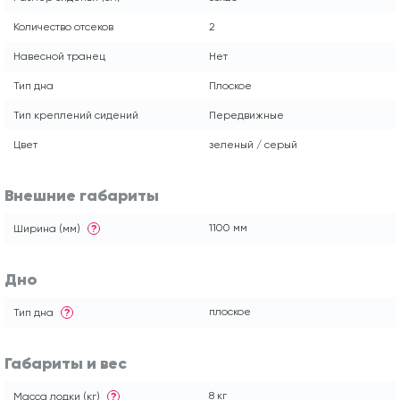
Количество отсеков
2
Навесной транец
Нет
Тип дна
Плоское
Тип креплений сидений
Передвижные
Цвет
зеленый / серый
Внешние габариты
1100 мм
Ширина (мм)
?
Дно
плоское
Тип дна
?
Габариты и вес
8 кг
Масса лодки (кг)
?