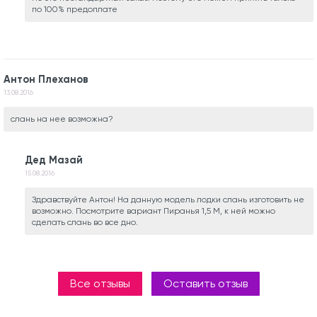
по 100% предоплате
Антон Плеханов
13.08.2016
слань на нее возможна?
Дед Мазай
15.08.2016
Здравствуйте Антон! На данную модель лодки слань изготовить не
возможно. Посмотрите вариант Пиранья 1,5 М, к ней можно
сделать слань во все дно.
Все отзывы
Оставить отзыв