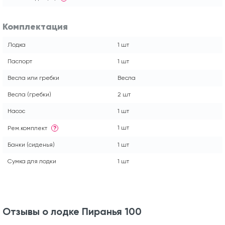
Комплектация
Лодка
1 шт
Паспорт
1 шт
Весла или гребки
Весла
Весла (гребки)
2 шт
Насос
1 шт
1 шт
Рем.комплект
?
Банки (сиденья)
1 шт
Сумка для лодки
1 шт
Отзывы о лодке Пиранья 100