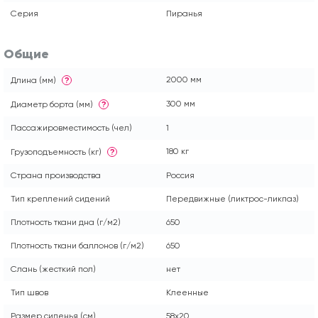
Серия
Пиранья
Общие
2000 мм
Длина (мм)
?
300 мм
Диаметр борта (мм)
?
Пассажировместимость (чел)
1
180 кг
Грузоподъемность (кг)
?
Страна производства
Россия
Тип креплений сидений
Передвижные (ликтрос-ликпаз)
Плотность ткани дна (г/м2)
650
Плотность ткани баллонов (г/м2)
650
Слань (жесткий пол)
нет
Тип швов
Клеенные
Размер сиденья (см)
58x20