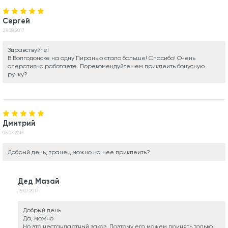
Сергей
23.08.2017
Здравствуйте!
В Волгодонске на одну Пиранью стало больше! Спасибо! Очень
оперативно работаете. Порекомендуйте чем приклеить бонусную
ручку?
Дмитрий
05.07.2017
Добрый день, транец можно на нее приклеить?
Дед Мазай
15.07.2017
Добрый день
Да, можно
Но это нестандартный заказ. Поэтому его можем принять только