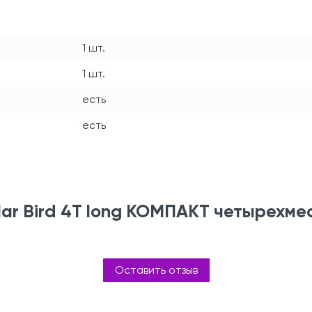
1 шт.
1 шт.
есть
есть
lar Bird 4Т long КОМПАКТ четырехме
Оставить отзыв