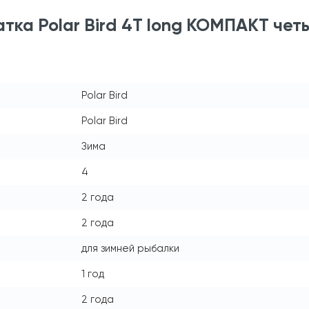
тка Polar Bird 4Т long КОМПАКТ че
Polar Bird
Polar Bird
Зима
4
2 года
2 года
для зимней рыбалки
1 год
2 года