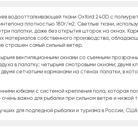
лоев водоотталкивающей ткани Oxford 240D с полиуре
интепона плотностью 180г/м2. Светлые ткани, использ
три палатки, даже без открытия шторок на окнах. Кар
ных материалов собственного производства, обладаю
не страшен самый сильный ветер.
тырьмя вентиляционными окнами со съемными прозрачн
духа в палатку; четырьмя смотровыми окнами; двумя к
 двумя сетчатыми карманами на стенах палатки, в кот
енними юбками с системой крепления пола, которая п
о очень важно для рыбалки при сильном ветре и низкой
 лучших для подледной рыбалки и туризма в России, США