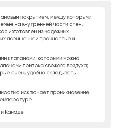
тановым покрытием, между которыми
уемые на внутренней части стен,
кас изготовлен из надежных
щих повышенной прочностью и
ыми клапанами, которыми можно
лапанами притока свежего воздуха;
орые очень удобно складывать
олностью исключает проникновение
 температуре.
 и Канаде.