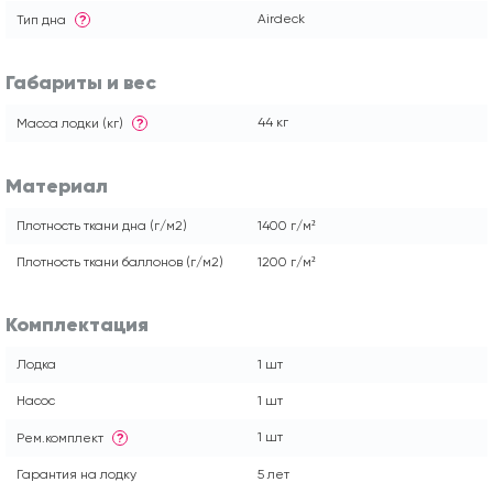
Airdeck
Тип дна
?
Габариты и вес
44 кг
Масса лодки (кг)
?
Материал
Плотность ткани дна (г/м2)
1400 г/м²
Плотность ткани баллонов (г/м2)
1200 г/м²
Комплектация
Лодка
1 шт
Насос
1 шт
1 шт
Рем.комплект
?
Гарантия на лодку
5 лет