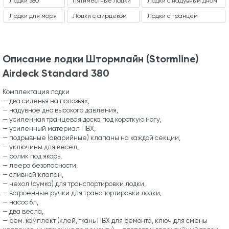
Лодки 380
Пятиместные лодки
Лодки с надувным дном
Лодки для моря
Лодки с аирдеком
Лодки с транцем
Описание лодки Штормлайн (Stormline)
Airdeck Standard 380
Комплектация лодки
— два сиденья на полозьях,
— надувное дно высокого давления,
— усиленная транцевая доска под короткую ногу,
— усиленный материал ПВХ,
— подрывные (аварийные) клапаны на каждой секции,
— уключины для весел,
— ролик под якорь,
— леера безопасности,
— сливной клапан,
— чехол (сумка) для транспортировки лодки,
— встроенные ручки для транспортировки лодки,
— насос 6л,
— два весла,
— рем. комплект (клей, ткань ПВХ для ремонта, ключ для смены