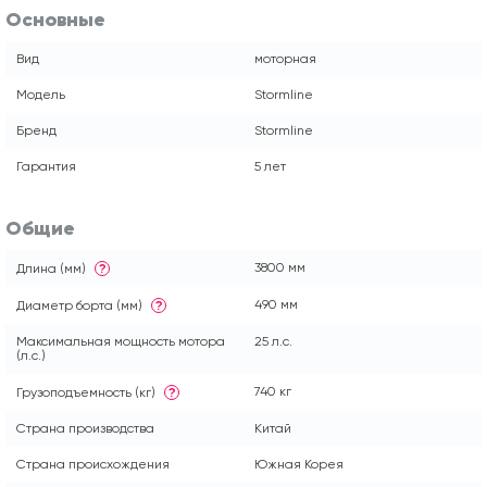
Основные
Вид
моторная
Модель
Stormline
Бренд
Stormline
Гарантия
5 лет
Общие
3800 мм
Длина (мм)
?
490 мм
Диаметр борта (мм)
?
Максимальная мощность мотора
25 л.с.
(л.с.)
740 кг
Грузоподъемность (кг)
?
Страна производства
Китай
Страна происхождения
Южная Корея