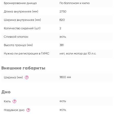
Бронирование днища
По баллонам и килю
Длина внутренняя (мм)
2750
Ширина внутренняя (мм)
820
Количество сидений (шт)
2
Сливной клапан
есть
Высота транца (мм)
381
Нужна ли регистрация в ГИМС
нет, если мотор до 10 л.с.
Внешние габариты
1800 мм
Ширина (мм)
?
Дно
есть
Киль
?
есть
Надувное дно
?