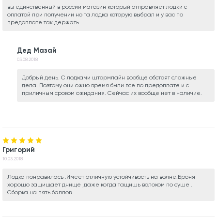
вы единственный в россии магазин который отправляет лодки с
оплатой при получении но та лодка которую выбрал и у вас по
предоплате так держать
Дед Мазай
03.08.2018
Добрый день. С лодками штормлайн вообще обстоят сложные
дела. Поэтому они ожно время были все по предоплате и с
приличным сроком ожидания. Сейчас их вообще нет в наличие.
Григорий
10.03.2018
Лодка понравилась .Имеет отличную устойчивость на волне.Броня
хорошо защищает днище ,даже когда тащишь волоком по суше .
Сборка на пять баллов .