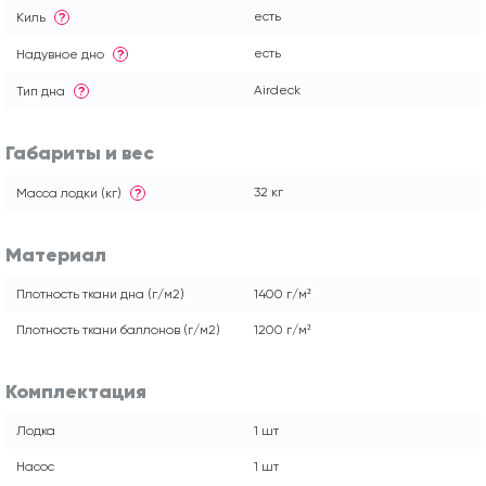
есть
Киль
?
есть
Надувное дно
?
Airdeck
Тип дна
?
Габариты и вес
32 кг
Масса лодки (кг)
?
Материал
Плотность ткани дна (г/м2)
1400 г/м²
Плотность ткани баллонов (г/м2)
1200 г/м²
Комплектация
Лодка
1 шт
Насос
1 шт