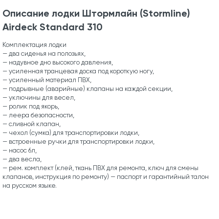
Описание лодки Штормлайн (Stormline)
Airdeck Standard 310
Комплектация лодки
— два сиденья на полозьях,
— надувное дно высокого давления,
— усиленная транцевая доска под короткую ногу,
— усиленный материал ПВХ,
— подрывные (аварийные) клапаны на каждой секции,
— уключины для весел,
— ролик под якорь,
— леера безопасности,
— сливной клапан,
— чехол (сумка) для транспортировки лодки,
— встроенные ручки для транспортировки лодки,
— насос 6л,
— два весла,
— рем. комплект (клей, ткань ПВХ для ремонта, ключ для смены
клапанов, инструкция по ремонту) — паспорт и гарантийный талон
на русском языке.