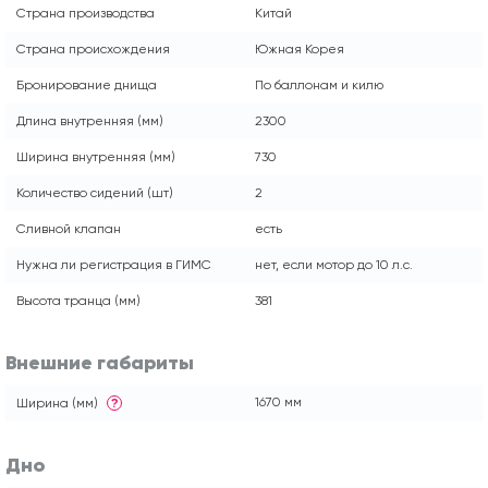
Страна производства
Китай
Страна происхождения
Южная Корея
Бронирование днища
По баллонам и килю
Длина внутренняя (мм)
2300
Ширина внутренняя (мм)
730
Количество сидений (шт)
2
Сливной клапан
есть
Нужна ли регистрация в ГИМС
нет, если мотор до 10 л.с.
Высота транца (мм)
381
Внешние габариты
1670 мм
Ширина (мм)
?
Дно