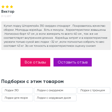
Виктор
01.12.2017
Купил лодку Штормлайн 310 аирдек стандарт . Понравилось качество
сборки .Молодцы корейцы . Есть и минусы . Характеристики завышены
.Написано борт 47 см ,а если замерить то всего 40 см , так же не
соответствует внутренняя длинна . Корейцы хитрят и в характеристике
указали только сухой вес лодки -32 кг ,если полностью собрать то вес
составит 43 кг. За не точность в характеристиках оценку снизил
Все отзывы
Оставить отзыв
Подборки с этим товаром
Лодки 310
Лодки с аирдеком
Лодки с транцем
Лодки для моря
Лодки с надувным дном