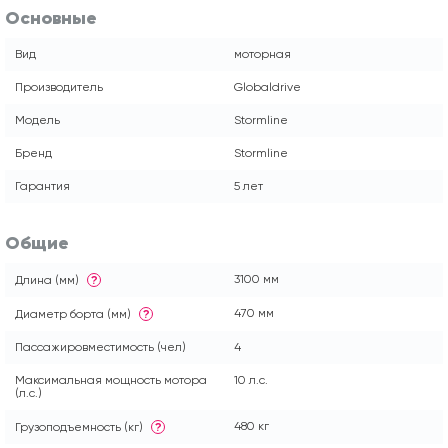
Основные
Вид
моторная
Производитель
Globaldrive
Модель
Stormline
Бренд
Stormline
Гарантия
5 лет
Общие
3100 мм
Длина (мм)
?
470 мм
Диаметр борта (мм)
?
Пассажировместимость (чел)
4
Максимальная мощность мотора
10 л.с.
(л.с.)
480 кг
Грузоподъемность (кг)
?