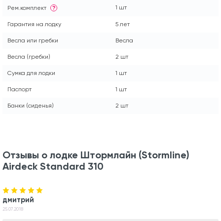
1 шт
Рем.комплект
?
Гарантия на лодку
5 лет
Весла или гребки
Весла
Весла (гребки)
2 шт
Сумка для лодки
1 шт
Паспорт
1 шт
Банки (сиденья)
2 шт
Отзывы о лодке Штормлайн (Stormline)
Airdeck Standard 310
дмитрий
25.07.2018