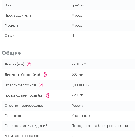
Вид
гребная
Производитель
Муссон
Модель
Муссон
Серия
H
Общие
2700 мм
Длина (мм)
?
360 мм
Диаметр борта (мм)
?
доп.опция
Навесной транец
?
220 кг
Грузоподъемность (кг)
?
Страна производства
Россия
Тип швов
Клеенные
Тип крепления сидений
Передвижные (ликтрос-ликпаз)
Количество отсеков
2