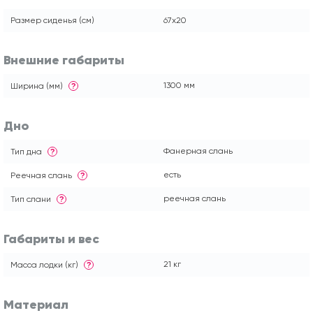
Размер сиденья (см)
67x20
Внешние габариты
1300 мм
Ширина (мм)
?
Дно
Фанерная слань
Тип дна
?
есть
Реечная слань
?
реечная слань
Тип слани
?
Габариты и вес
21 кг
Масса лодки (кг)
?
Материал