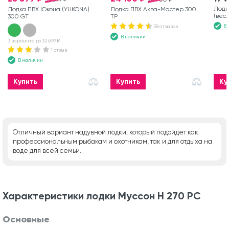
Лодк
Лодка ПВХ Юкона (YUKONA)
Лодка ПВХ Аква-Мастер 300
(вес
300 GT
ТР
В
38 отзывов
В наличии
3 варианта до 32 699 ₽
1 отзыв
В наличии
Купить
Купить
Ку
Отличный вариант надувной лодки, который подойдет как
профессиональным рыбакам и охотникам, так и для отдыха на
воде для всей семьи.
Характеристики лодки Муссон Н 270 РС
Основные