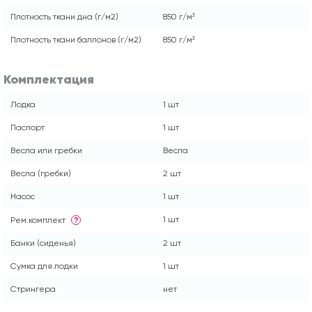
Плотность ткани дна (г/м2)
850 г/м²
Плотность ткани баллонов (г/м2)
850 г/м²
Комплектация
Лодка
1 шт
Паспорт
1 шт
Весла или гребки
Весла
Весла (гребки)
2 шт
Насос
1 шт
1 шт
Рем.комплект
?
Банки (сиденья)
2 шт
Сумка для лодки
1 шт
Стрингера
нет