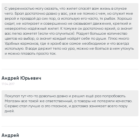
С уверенностью могу сказать, что жилет спасёт вам жизнь в случае
чего. Брал достаточно давно у вас, уже не помню с чем, но служит мне
верой и правдой до сих пор, а использую его часто, тк рыбак. Хорошо
сидит, не натирает и совершенно не сковывает движения, крепкий и
невероятно надёжный жилет. К томуже он достаточно яркий, а значит
вас легко заметят (если что случиться). Радует большое количество
цветов на выбор, а значит каждый найдёт себе по душе. Плюс много
Удобных карманов, где я хранб все самое необходииое и что всегда
использую. В воде держит тело на ура, можно не бояться в нем утонуть
и можно плавать просто так.
Андрей Юрьевич
17.04.2017
Покупал тут что-то довольно давно и решил ещё раз попробовать.
Магазин все такой же ответственный, а товары не потеряли качество.
Сервис стал лучше а это глааное, и доставка занимает всего пару
дней.
Андрей