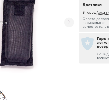
Доставка
В город
Арханг
Оплата достав
производится
самостоятельно
Гаран
легко
возвр
До 14 
возвра