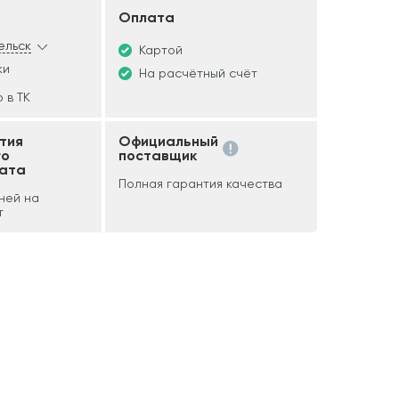
Оплата
ельск
Картой
ки
На расчётный счёт
 в ТК
тия
Официальный
го
поставщик
ата
Полная гарантия качества
дней на
т