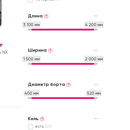
Длина
?
3 100 мм
4 200 мм
 ₽
Ширина
?
ь NX
1 500 мм
2 000 мм
Диаметр борта
?
400 мм
520 мм
Киль
?
есть
(50)