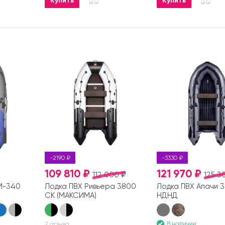
Купить
Купить
-2190 ₽
-3330 ₽
109 810 ₽
121 970 ₽
112 000 ₽
125 3
М-340
Лодка ПВХ Ривьера 3800
Лодка ПВХ Апачи 
СК (МАКСИМА)
НДНД
В наличии
2 отзыва