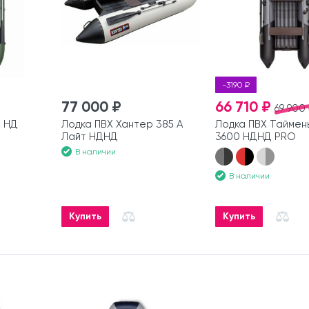
-3190 ₽
77 000 ₽
66 710 ₽
69 900
8 НД
Лодка ПВХ Хантер 385 А
Лодка ПВХ Таймен
Лайт НДНД
3600 НДНД PRO
В наличии
В наличии
Купить
Купить