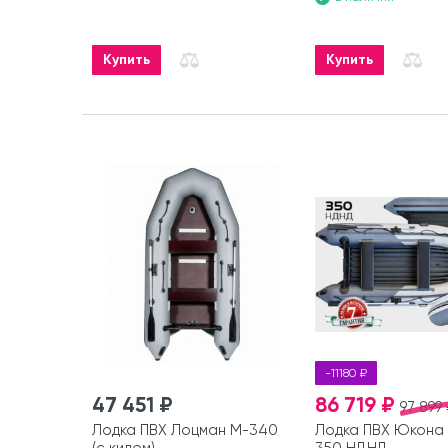
Купить
Купить
-11180 ₽
47 451 ₽
86 719 ₽
97 899 
Лодка ПВХ Лоцман М-340
Лодка ПВХ Юкона 
(с килем)
350 НДНД