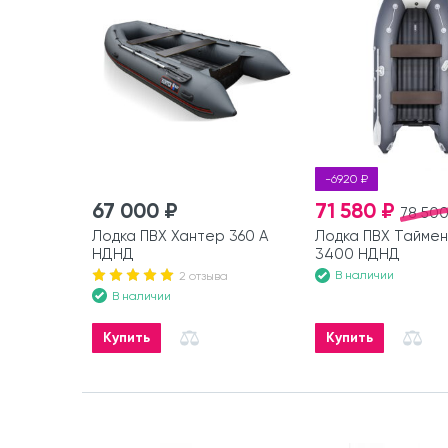
-6920 ₽
67 000 ₽
71 580 ₽
78 500
Лодка ПВХ Хантер 360 А
Лодка ПВХ Таймен
НДНД
3400 НДНД
В наличии
2 отзыва
В наличии
Купить
Купить