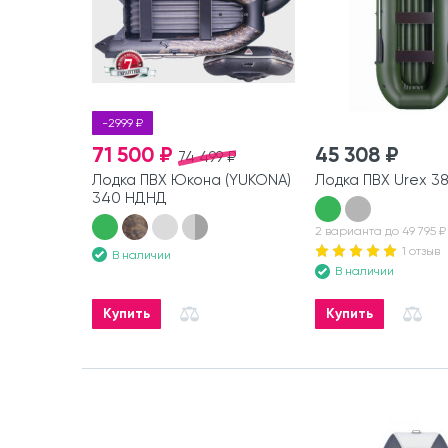
-2999 ₽
71 500 ₽
45 308 ₽
74 499 ₽
Лодка ПВХ Юкона (YUKONA)
Лодка ПВХ Urex 3
340 НДНД
2 варианта до 49 795 ₽
1 отзыв
В наличии
В наличии
Купить
Купить