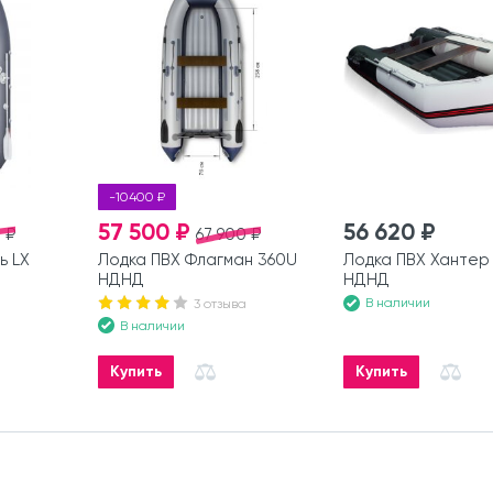
-10400 ₽
57 500 ₽
56 620 ₽
 ₽
67 900 ₽
ь LX
Лодка ПВХ Флагман 360U
Лодка ПВХ Хантер
НДНД
НДНД
В наличии
3 отзыва
В наличии
Купить
Купить