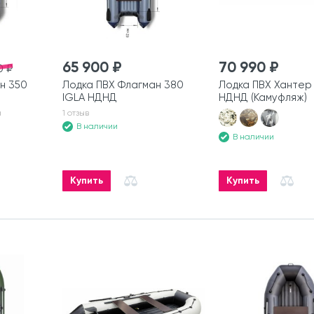
65 900 ₽
70 990 ₽
0 ₽
н 350
Лодка ПВХ Флагман 380
Лодка ПВХ Хантер 
IGLA НДНД
НДНД (Камуфляж)
а
1 отзыв
В наличии
В наличии
Купить
Купить