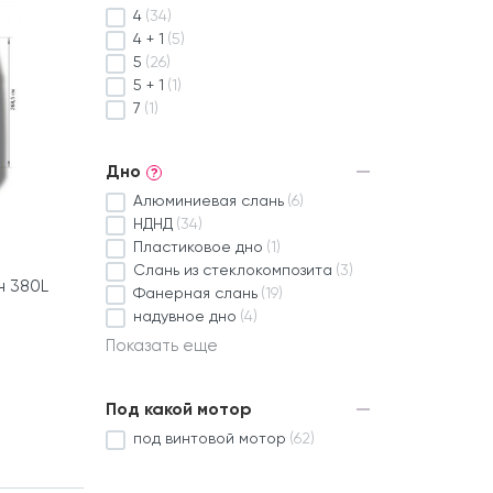
4
(34)
4 + 1
(5)
5
(26)
5 + 1
(1)
7
(1)
Дно
?
Алюминиевая слань
(6)
НДНД
(34)
Пластиковое дно
(1)
Слань из стеклокомпозита
(3)
н 380L
Фанерная слань
(19)
надувное дно
(4)
Показать еще
Под какой мотор
под винтовой мотор
(62)