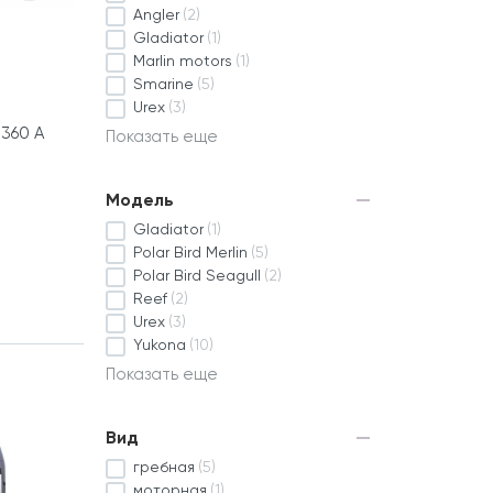
Angler
(2)
Gladiator
(1)
Marlin motors
(1)
Smarine
(5)
Urex
(3)
360 А
Показать еще
Модель
Gladiator
(1)
Polar Bird Merlin
(5)
Polar Bird Seagull
(2)
Reef
(2)
Urex
(3)
Yukona
(10)
Показать еще
Вид
гребная
(5)
моторная
(1)