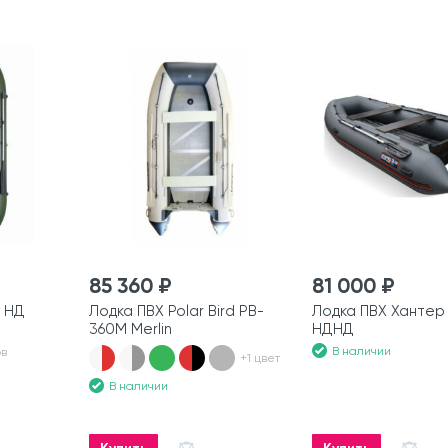
85 360 ₽
81 000 ₽
5 НД
Лодка ПВХ Polar Bird PB-
Лодка ПВХ Хантер 
360M Merlin
НДНД
В наличии
ов
+1 цвет
В наличии