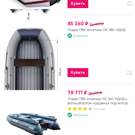
Купить
85 360 ₽
91 400 ₽
Лодка ПВХ Флагман DK 380 НДНД
В наличии
Купить
78 771 ₽
89 770 ₽
Лодка ПВХ Альтаир HD 360 НДНД с
фальшбортом надувная под мотор
2 отзыва
В наличии