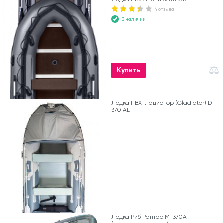
4 отзыва
В наличии
Купить
Лодка ПВХ Гладиатор (Gladiator) D
370 AL
Лодка Риб Раптор М-370А