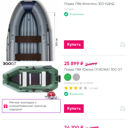
Лодка ПВХ Флагман 300 НДНД
1 отзыв
В наличии
Купить
25 899 ₽
35 599 ₽
Лодка ПВХ Юкона (YUKONA) 300 GT
3 варианта до 32 699 ₽
1 отзыв
В наличии
Мягкая накладка с
сумкойНавесной транецв
Купить
подарок!
24 100 ₽