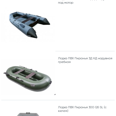
под мотор
Лодка ПВХ Пиранья 3Д НД надувная
гребная
Лодка ПВХ Пиранья 300 Q5 SL (с
килем)