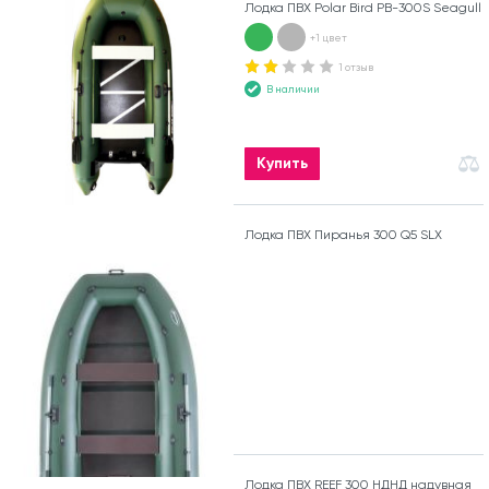
Лодка ПВХ Polar Bird PB-300S Seagull
+1 цвет
1 отзыв
В наличии
Купить
Лодка ПВХ Пиранья 300 Q5 SLХ
Лодка ПВХ REEF 300 НДНД надувная