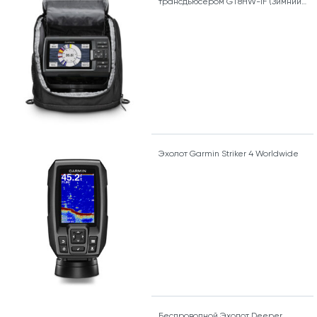
трансдьюсером GT8HW-IF (Зимний
набор)
Эхолот Garmin Striker 4 Worldwide
Беспроводной Эхолот Deeper