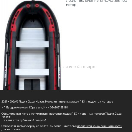
Лодка ПВХ SMarine STRONG 365 под
мотор
Вы посмотрели все 4 товара
2021 - 2026 © Лодки Деда Мазая. Магазин надувных лодок ПВХ и лодочных моторов
ИП Бурдов Алексей Юрьевич, ИНН 024803155481
Официальный интернет-магазин надувных лодок ПВХ и лодочных моторов "Лодки Деда
Мазая"
Не является публичной офертой.
Отправляя любую форму на сайте, вы соглашаетесь с
политикой конфиденциальности
данного сайта