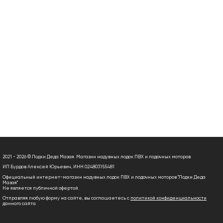
2021 - 2026 © Лодки Деда Мазая. Магазин надувных лодок ПВХ и лодочных моторов
ИП Бурдов Алексей Юрьевич, ИНН 024803155481
Официальный интернет-магазин надувных лодок ПВХ и лодочных моторов "Лодки Деда
Мазая"
Не является публичной офертой.
Отправляя любую форму на сайте, вы соглашаетесь с
политикой конфиденциальности
данного сайта