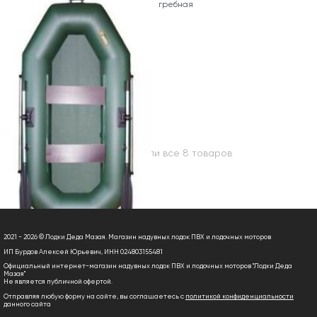
гребная
Вы посмотрели все 8 товаров
2021 - 2026 © Лодки Деда Мазая. Магазин надувных лодок ПВХ и лодочных моторов
ИП Бурдов Алексей Юрьевич, ИНН 024803155481
Официальный интернет-магазин надувных лодок ПВХ и лодочных моторов "Лодки Деда
Мазая"
Не является публичной офертой.
Отправляя любую форму на сайте, вы соглашаетесь с
политикой конфиденциальности
данного сайта