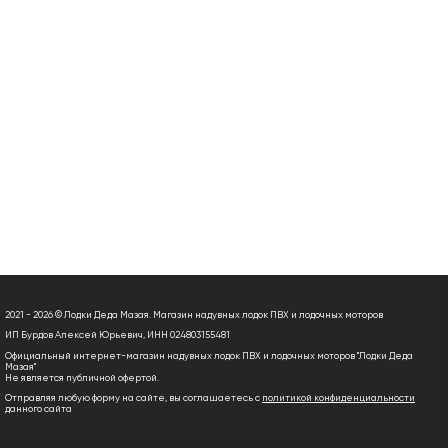
2021 - 2026 © Лодки Деда Мазая. Магазин надувных лодок ПВХ и лодочных моторов
ИП Бурдов Алексей Юрьевич, ИНН 024803155481
Официальный интернет-магазин надувных лодок ПВХ и лодочных моторов "Лодки Деда
Мазая"
Не является публичной офертой.
Отправляя любую форму на сайте, вы соглашаетесь с
политикой конфиденциальности
данного сайта